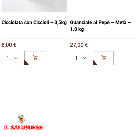
Cicciolata con Ciccioli – 0,5kg
Guanciale al Pepe – Metà –
1.0 kg
8,00
€
27,00
€
ADD TO
ADD TO
CART
CART