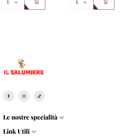
AGGIUNGI AL
AGGIUNGI AL
CARRELLO
CARRELLO
Le nostre specialità
Link Utili