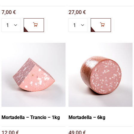
7,00
€
27,00
€
AGGIUNGI AL
AGGIUNGI AL
CARRELLO
CARRELLO
Mortadella – Trancio – 1kg
Mortadella – 6kg
12,00
€
49,00
€