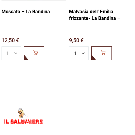
Moscato – La Bandina
Malvasia dell’ Emilia
frizzante- La Bandina –
12,50
€
9,50
€
AGGIUNGI AL
AGGIUNGI AL
CARRELLO
CARRELLO